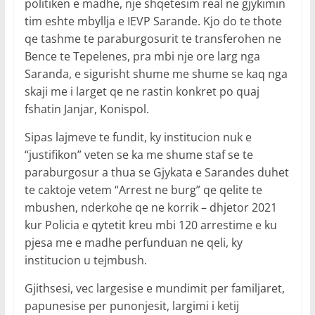
politiken e madhe, nje shqetesim real ne gjykimin
tim eshte mbyllja e IEVP Sarande. Kjo do te thote
qe tashme te paraburgosurit te transferohen ne
Bence te Tepelenes, pra mbi nje ore larg nga
Saranda, e sigurisht shume me shume se kaq nga
skaji me i larget qe ne rastin konkret po quaj
fshatin Janjar, Konispol.
Sipas lajmeve te fundit, ky institucion nuk e
“justifikon” veten se ka me shume staf se te
paraburgosur a thua se Gjykata e Sarandes duhet
te caktoje vetem “Arrest ne burg” qe qelite te
mbushen, nderkohe qe ne korrik – dhjetor 2021
kur Policia e qytetit kreu mbi 120 arrestime e ku
pjesa me e madhe perfunduan ne qeli, ky
institucion u tejmbush.
Gjithsesi, vec largesise e mundimit per familjaret,
papunesise per punonjesit, largimi i ketij