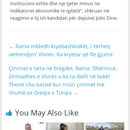
institucioni eshte dhe nje tjeter minus ne
indikatoret ekonomike te qytetit”, shkruan në
reagimin e tij ish kandidati për deputet Jolio Dine.
←
Rama mbledh kryebashkiakët, i ‘tërheq
vëmendjen’ Vlorës: Ka kryetar që fle gjumë
Çmimet e larta në bregdet, Rama: Dhërmiut,
Drimadhes e Vlorës u ka ra dielli në kokë!
Thonë s’ka turistë kur rrisin çmimet më
shumë se Greqia e Turqia
→
You May Also Like