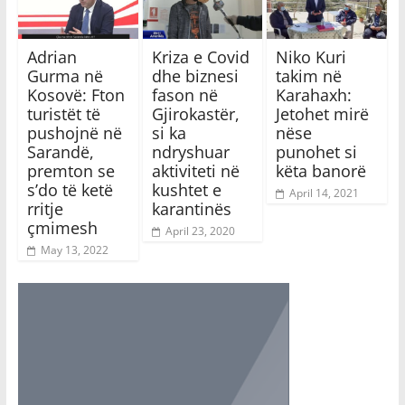
Adrian
Kriza e Covid
Niko Kuri
Gurma në
dhe biznesi
takim në
Kosovë: Fton
fason në
Karahaxh:
turistët të
Gjirokastër,
Jetohet mirë
pushojnë në
si ka
nëse
Sarandë,
ndryshuar
punohet si
premton se
aktiviteti në
këta banorë
s’do të ketë
kushtet e
April 14, 2021
rritje
karantinës
çmimesh
April 23, 2020
May 13, 2022