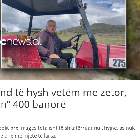
und të hysh vetëm me zetor,
on” 400 banorë
lit prej rrugës totalisht të shkatërruar nuk hyjnë, as nuk
ë dhe me mjete të larta.