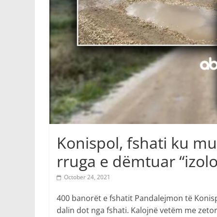
Konispol, fshati ku m
rruga e dëmtuar “izol
October 24, 2021
400 banorët e fshatit Pandalejmon të Konispo
dalin dot nga fshati. Kalojnë vetëm me zetor