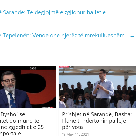
 Sarandë: Të dëgjojmë e zgjidhur hallet e
he Tepelenën: Vende dhe njerëz të mrekullueshëm
→
 Dyshoj se
Prishjet në Sarandë, Basha:
tët do mund të
I lanë ti ndërtonin pa leje
 në zgjedhjet e 25
për vota
 Shporta e
May 11, 2021