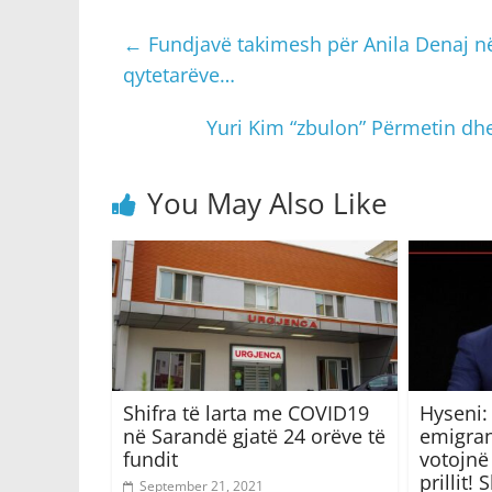
←
Fundjavë takimesh për Anila Denaj në
qytetarëve…
Yuri Kim “zbulon” Përmetin d
You May Also Like
Shifra të larta me COVID19
Hyseni:
në Sarandë gjatë 24 orëve të
emigran
fundit
votojnë
prillit!
September 21, 2021