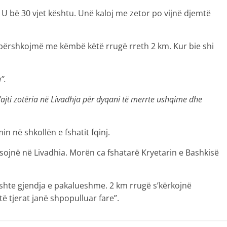
 U bë 30 vjet kështu. Unë kaloj me zetor po vijnë djemtë
ërshkojmë me këmbë këtë rrugë rreth 2 km. Kur bie shi
”.
ti zotëria në Livadhja për dyqani të merrte ushqime dhe
 në shkollën e fshatit fqinj.
sojnë në Livadhia. Morën ca fshatarë Kryetarin e Bashkisë
 ishte gjendja e pakalueshme. 2 km rrugë s’kërkojnë
ë tjerat janë shpopulluar fare”.