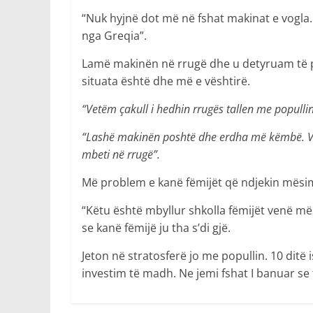
“Nuk hyjnë dot më në fshat makinat e vogla.
nga Greqia”.
Lamë makinën në rrugë dhe u detyruam të p
situata është dhe më e vështirë.
“Vetëm çakull i hedhin rrugës tallen me popullin
“Lashë makinën poshtë dhe erdha më këmbë. Vaj
mbeti në rrugë”.
Më problem e kanë fëmijët që ndjekin mësimin
“Këtu është mbyllur shkolla fëmijët venë më
se kanë fëmijë ju tha s’di gjë.
Jeton në stratosferë jo me popullin. 10 ditë
investim të madh. Ne jemi fshat I banuar se t