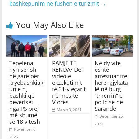
bashkëpunim në fushën e turizmit
→
You May Also Like
Tepelena
PAMJE TE
Në dy vite
hyn sërish
RENDA/ Del
është
në garë për
video e
arrestuar tre
kryebashkiak
ekzekutimit
herë, gjykata
un e ri,
të 31-vjeçarit
lë në burg
bashki që
në mes të
“tmerrin” e
qeveriset
Vlorës
policisë në
nga PS prej
Sarandë
March 3, 2021
më shumë
December 25,
se 18 vitesh
2021
November 6,
2025