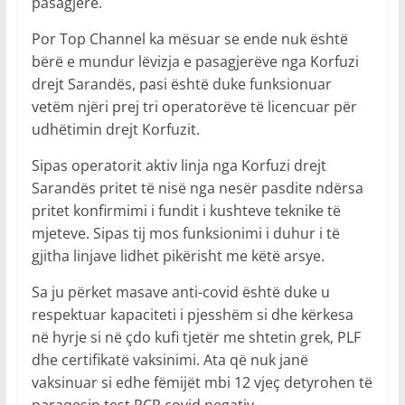
pasagjerë.
Por Top Channel ka mësuar se ende nuk është
bërë e mundur lëvizja e pasagjerëve nga Korfuzi
drejt Sarandës, pasi është duke funksionuar
vetëm njëri prej tri operatorëve të licencuar për
udhëtimin drejt Korfuzit.
Sipas operatorit aktiv linja nga Korfuzi drejt
Sarandës pritet të nisë nga nesër pasdite ndërsa
pritet konfirmimi i fundit i kushteve teknike të
mjeteve. Sipas tij mos funksionimi i duhur i të
gjitha linjave lidhet pikërisht me këtë arsye.
Sa ju përket masave anti-covid është duke u
respektuar kapaciteti i pjesshëm si dhe kërkesa
në hyrje si në çdo kufi tjetër me shtetin grek, PLF
dhe certifikatë vaksinimi. Ata që nuk janë
vaksinuar si edhe fëmijët mbi 12 vjeç detyrohen të
paraqesin test PCR covid negativ.