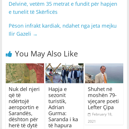
Delvinë, vetëm 35 metrat e fundit për hapjen
e tunelit të Skërficës
Pëson infrakt kardiak, ndahet nga jeta mejku
Ilir Gazeli
→
You May Also Like
Nuk del njeri
Hapja e
Shuhet në
që të
sezonit
moshën 79-
ndërtojë
turistik,
vjeçare poeti
aeroportin e
Adrian
Lefter Çipa
Sarandës,
Gurma:
February 18,
dështon për
Saranda i ka
2021
herë të dytë
të hapura