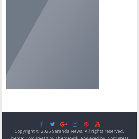
Copyright © 2026
Saranda News
. All rights reserved.
Theme:
ColourMag
by ThemeGrill. Powered by
WordPress
.