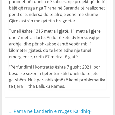
punimet në tunelin e Skaficës, një projekt që do të
bëjë që rruga nga Tirana në Saranda të realizohet
për 3 orë, ndërsa do të afrojë edhe më shumë
Gjirokastrën me qytetin bregdetar.
Tuneli është 1316 metra i gjatë, 11 metra i gjerë
dhe 7 metra i lartë. Ai do të ketë dy korsi, vajtje-
ardhje, dhe për shkak se është vepër mbi 1
kilometër gjatësi, do të ketë edhe një tunel
emergjence, rreth 67 metra të gjatë.
“Përfundimi i kontratës është 7 gusht 2021, por
besoj se sezonin tjetër turistik tuneli do të jetë i
gatshëm. Nuk parashikojmë të kemi problematika
të tjera”, i tha Balluku Ramës.
←
Rama në kantierin e rrugës Kardhiq-