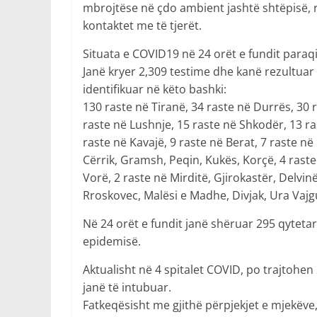
mbrojtëse në çdo ambient jashtë shtëpisë, r
kontaktet me të tjerët.
Situata e COVID19 në 24 orët e fundit paraqit
Janë kryer 2,309 testime dhe kanë rezultuar 
identifikuar në këto bashki:
130 raste në Tiranë, 34 raste në Durrës, 30 
raste në Lushnje, 15 raste në Shkodër, 13 ra
raste në Kavajë, 9 raste në Berat, 7 raste n
Cërrik, Gramsh, Peqin, Kukës, Korçë, 4 raste
Vorë, 2 raste në Mirditë, Gjirokastër, Delvinë
Rroskovec, Malësi e Madhe, Divjak, Ura Vajg
Në 24 orët e fundit janë shëruar 295 qytetar
epidemisë.
Aktualisht në 4 spitalet COVID, po trajtohen 
janë të intubuar.
Fatkeqësisht me gjithë përpjekjet e mjekëve