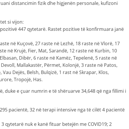
uani distancimin fizik dhe higjenën personale, kufizoni
et si vijon:
pozitivë 447 qytetarë. Rastet pozitive të konfirmuara janë
raste në Kuçovë, 27 raste në Lezhë, 18 raste në Vlorë, 17
ste në Krujë, Fier, Mat, Sarandë, 12 raste në Kurbin, 10
ë Elbasan, Dibër, 6 raste në Kamëz, Tepelenë, 5 raste në
 Devoll, Mallakastër, Përmet, Kolonjë, 3 raste në Patos,
, Vau Dejës, Belsh, Bulqizë, 1 rast në Skrapar, Klos,
urore, Tropojë, Has.
ë, duke e çuar numrin e të shëruarve 34,648 që nga fillimi i
295 pacientë, 32 në terapi intensive nga të cilët 4 pacientë
, 3 qytetarë nuk e kanë fituar betejën me COVID19; 2