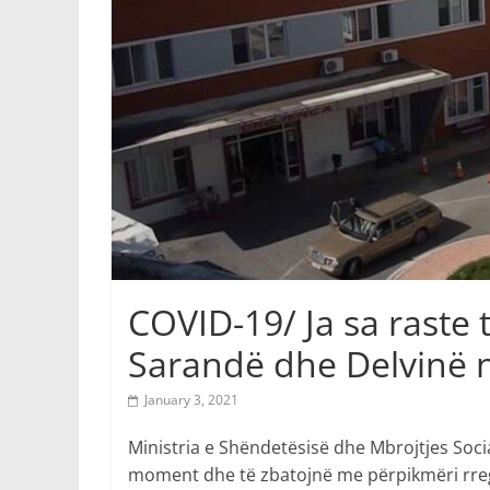
COVID-19/ Ja sa raste t
Sarandë dhe Delvinë n
January 3, 2021
Ministria e Shëndetësisë dhe Mbrojtjes Socia
moment dhe të zbatojnë me përpikmëri rreg