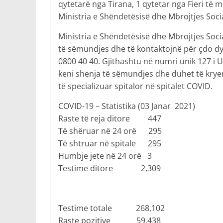
qytetarë nga Tirana, 1 qytetar nga Fieri të 
Ministria e Shëndetësisë dhe Mbrojtjes Socia
Ministria e Shëndetësisë dhe Mbrojtjes Soci
të sëmundjes dhe të kontaktojnë për çdo dy
0800 40 40. Gjithashtu në numri unik 127 i
keni shenja të sëmundjes dhe duhet të krye
të specializuar spitalor në spitalet COVID.
COVID-19 – Statistika (03 Janar 2021)
Raste të reja ditore 447
Të shëruar në 24 orë 295
Të shtruar në spitale 295
Humbje jete në 24 orë 3
Testime ditore 2,309
Testime totale 268,102
Raste pozitive 59,438