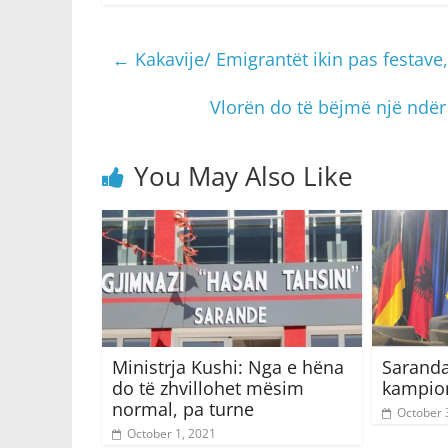
←
Kakavije/ Emigrantët ikin pas festave,
Vlorën do të bëjmë një ndër
You May Also Like
Ministrja Kushi: Nga e hëna
Saranda
do të zhvillohet mësim
kampion
normal, pa turne
October 
October 1, 2021