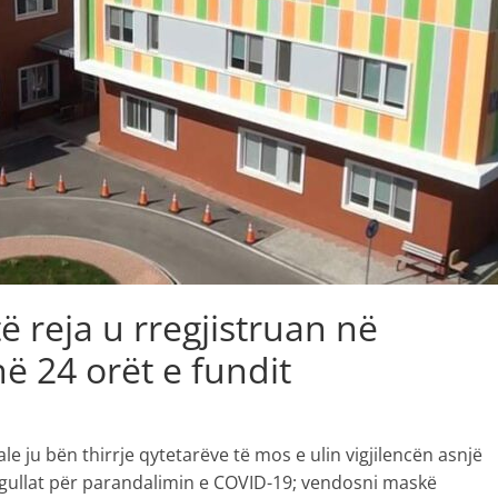
ë reja u rregjistruan në
ë 24 orët e fundit
le ju bën thirrje qytetarëve të mos e ulin vigjilencën asnjë
ullat për parandalimin e COVID-19; vendosni maskë