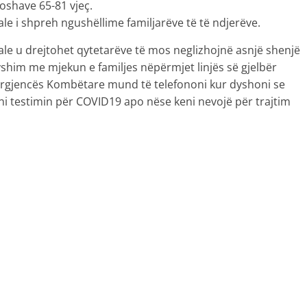
moshave 65-81 vjeç.
le i shpreh ngushëllime familjarëve të të ndjerëve.
ale u drejtohet qytetarëve të mos neglizhojnë asnjë shenjë
shim me mjekun e familjes nëpërmjet linjës së gjelbër
 Urgjencës Kombëtare mund të telefononi kur dyshoni se
ni testimin për COVID19 apo nëse keni nevojë për trajtim