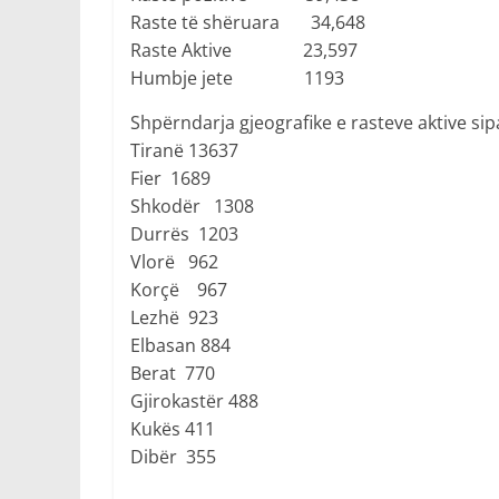
Raste të shëruara 34,648
Raste Aktive 23,597
Humbje jete 1193
Shpërndarja gjeografike e rasteve aktive si
Tiranë 13637
Fier 1689
Shkodër 1308
Durrës 1203
Vlorë 962
Korçë 967
Lezhë 923
Elbasan 884
Berat 770
Gjirokastër 488
Kukës 411
Dibër 355