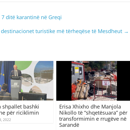
 7 ditë karantinë në Greqi
 destinacionet turistike më tërheqëse të Mesdheut
→
 shpallet bashki
Erisa Xhixho dhe Manjola
e për riciklimin
Nikollo të “shqetësuara” për
transformimin e rrugëve në
3, 2022
Sarandë