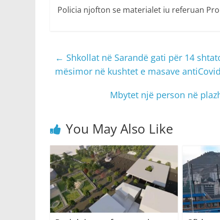
Policia njofton se materialet iu referuan P
←
Shkollat në Sarandë gati për 14 shtato
mësimor në kushtet e masave antiCovi
Mbytet një person në plazhi
You May Also Like