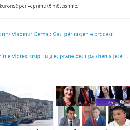
rokurorisë për veprime të mëtejshme.
rin/ Vladimir Demaj: Gati për nisjen e procesit
d
n e Vlorës, trupi iu gjet pranë detit pa shenja jete
→