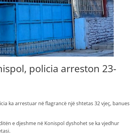
spol, policia arreston 23-
icia ka arrestuar në flagrancë një shtetas 32 vjeç, banues
së, ditën e djeshme në Konispol dyshohet se ka vjedhur
tasi.