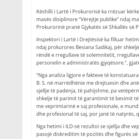
Këshilli i Lartë i Prokurorisë ka rrëzuar kërk
masës disiplinore “Vërejtje publike” ndaj m
Prokurorinë pranë Gjykatës së Shkallës së Pa
Inspektori i Lartë i Drejtësisë ka filluar het
ndaj prokurores Besiana Sadikaj, për shkeljen
rëndë e rregullave të solemnitetit, rregull
personelin e administratës gjyqësore.”, gjatë
“Nga analiza ligjore e fakteve të konstatuara
B. S. në marrëdhënie me drejtuesin dhe anë
sjellje të padenja, të pahijshme, pa vetëpë
shkelje të parimit të garantimit të besimit t
me veprimtarinë e saj profesionale, e mund
dhe profesional të saj, por janë të natyrës, 
Nga hetimi i ILD-së rezultoi se sjellja dhe v
pasojë diskreditim të pozitës dhe figurës së 