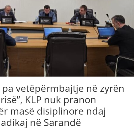
e pa vetëpërmbajtje në zyrën
orisë”, KLP nuk pranon
ër masë disiplinore ndaj
Sadikaj në Sarandë