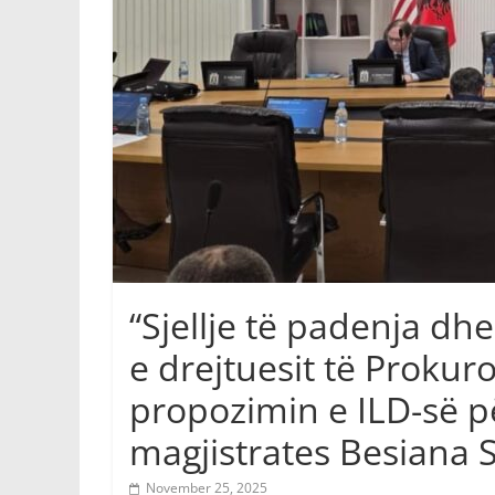
“Sjellje të padenja dh
e drejtuesit të Prokur
propozimin e ILD-së p
magjistrates Besiana 
November 25, 2025