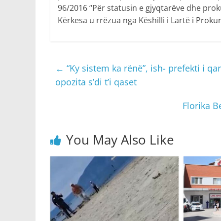
96/2016 “Për statusin e gjyqtarëve dhe prok
Kërkesa u rrëzua nga Këshilli i Lartë i Proku
←
“Ky sistem ka rënë”, ish- prefekti i q
opozita s’di t’i qaset
Florika B
You May Also Like