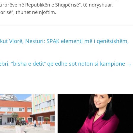
urorëve në Republikën e Shqipërisë”, të ndryshuar.
rorisë”, thuhet në njoftim.
arkut Vlorë, Nesturi: SPAK elementi më i qenësishëm,
ebri, “bisha e detit” që edhe sot noton si kampione
→