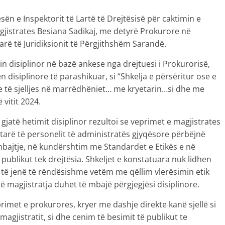
esën e Inspektorit të Lartë të Drejtësisë për caktimin e
agjistrates Besiana Sadikaj, me detyrë Prokurore në
rë të Juridiksionit të Përgjithshëm Sarandë.
imin disiplinor në bazë ankese nga drejtuesi i Prokurorisë,
 disiplinore të parashikuar, si “Shkelja e përsëritur ose e
ave të sjelljes në marrëdhëniet… me kryetarin…si dhe me
 vitit 2024.
 gjatë hetimit disiplinor rezultoi se veprimet e magjistrates
tarë të personelit të administratës gjyqësore përbëjnë
rmbajtje, në kundërshtim me Standardet e Etikës e në
ë publikut tek drejtësia. Shkeljet e konstatuara nuk lidhen
 të jenë të rëndësishme vetëm me qëllim vlerësimin etik
që magjistratja duhet të mbajë përgjegjësi disiplinore.
eprimet e prokurores, kryer me dashje direkte kanë sjellë si
magjistratit, si dhe cenim të besimit të publikut te