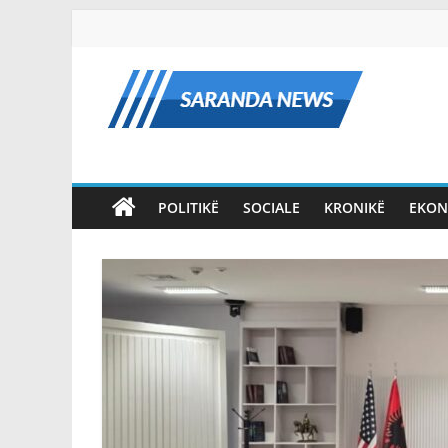
Skip
to
content
Saranda
News
POLITIKË
SOCIALE
KRONIKË
EKON
Lajmet
dhe
Informacionet
më
të
Fundit