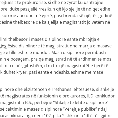
drejtuesit të prokurorisë, si dhe në zyrat ku ushtrojnë
sore, duke passjellë rrezikun që kjo sjellje të ndiqet edhe
prokurorie apo dhe më gjerë, pasi brenda së njëjtës godinë
sinë thelbësore që ka sjellja e magjistratit jo vetëm në
.
limi thelbësor i masës disiplinore është mbrojtja e
gjegjësisë disiplinore të magjistratit dhe marrja e masave
 gjë e tillë është e mundur. Masa disiplinore përmbush
min e posaçëm, pra që magjistrati në të ardhmen të mos
limin e përgjithshëm, d.m.th. që magjistratët e tjerë të
nuk duhet kryer, pasi është e ndëshkueshme me masë
plinore dhe ekzistencën e rrethanës lehtësuese, si shkelje
e të magjistrates në funksionin e prokurores, ILD konkludon
jistratja B.S., përbëjnë “Shkelje të lehtë disiplinore”
isë caktimin e masës disiplinore “Vërejtje publike” ndaj
arashikuara nga neni 102, pika 2 shkronja “dh” të ligjit nr.