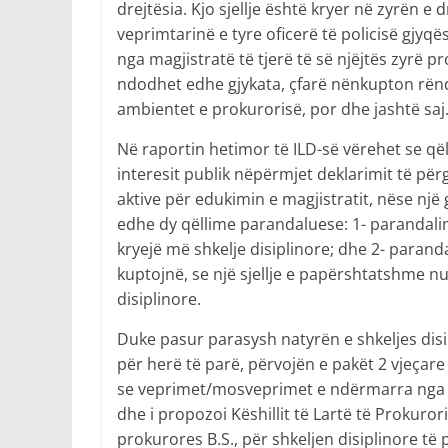
drejtësia. Kjo sjellje është kryer në zyrën e 
veprimtarinë e tyre oficerë të policisë gjyqë
nga magjistratë të tjerë të së njëjtës zyrë 
ndodhet edhe gjykata, çfarë nënkupton rëndë
ambientet e prokurorisë, por dhe jashtë saj
Në raportin hetimor të ILD-së vërehet se qël
interesit publik nëpërmjet deklarimit të për
aktive për edukimin e magjistratit, nëse një
edhe dy qëllime parandaluese: 1- parandali
kryejë më shkelje disiplinore; dhe 2- paranda
kuptojnë, se një sjellje e papërshtatshme 
disiplinore.
Duke pasur parasysh natyrën e shkeljes disi
për herë të parë, përvojën e pakët 2 vjeçar
se veprimet/mosveprimet e ndërmarra nga mag
dhe i propozoi Këshillit të Lartë të Prokuror
prokurores B.S., për shkeljen disiplinore të p