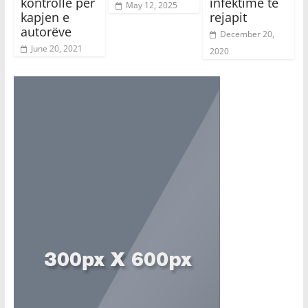
kontrolle për
infektime të
May 12, 2025
kapjen e
rejapit
autorëve
December 20,
June 20, 2021
2020