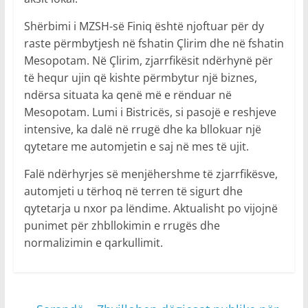
Shërbimi i MZSH-së Finiq është njoftuar për dy
raste përmbytjesh në fshatin Çlirim dhe në fshatin
Mesopotam. Në Çlirim, zjarrfikësit ndërhynë për
të hequr ujin që kishte përmbytur një biznes,
ndërsa situata ka qenë më e rënduar në
Mesopotam. Lumi i Bistricës, si pasojë e reshjeve
intensive, ka dalë në rrugë dhe ka bllokuar një
qytetare me automjetin e saj në mes të ujit.
Falë ndërhyrjes së menjëhershme të zjarrfikësve,
automjeti u tërhoq në terren të sigurt dhe
qytetarja u nxor pa lëndime. Aktualisht po vijojnë
punimet për zhbllokimin e rrugës dhe
normalizimin e qarkullimit.