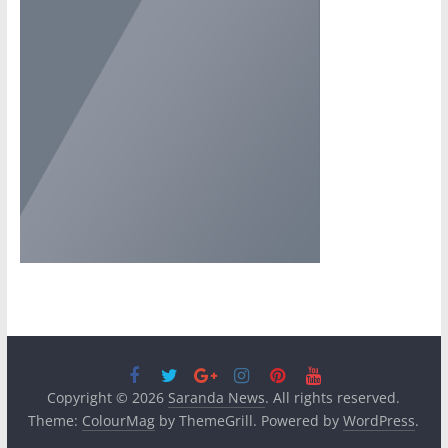
Copyright © 2026
Saranda News
. All rights reserved.
Theme:
ColourMag
by ThemeGrill. Powered by
WordPress
.