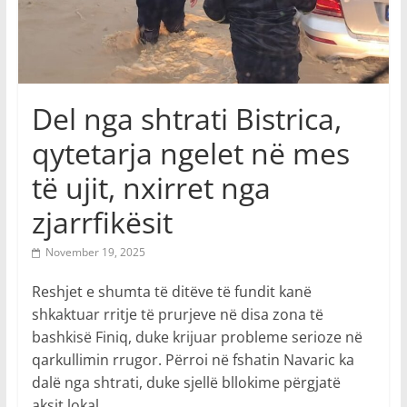
Del nga shtrati Bistrica,
qytetarja ngelet në mes
të ujit, nxirret nga
zjarrfikësit
November 19, 2025
Reshjet e shumta të ditëve të fundit kanë
shkaktuar rritje të prurjeve në disa zona të
bashkisë Finiq, duke krijuar probleme serioze në
qarkullimin rrugor. Përroi në fshatin Navaric ka
dalë nga shtrati, duke sjellë bllokime përgjatë
aksit lokal.