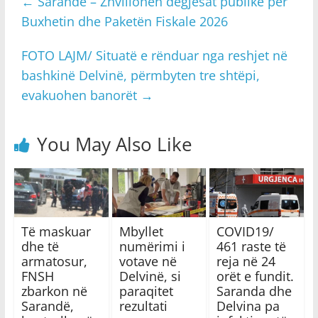
←
Sarandë – Zhvillohen dëgjesat publike për
Buxhetin dhe Paketën Fiskale 2026
FOTO LAJM/ Situatë e rënduar nga reshjet në
bashkinë Delvinë, përmbyten tre shtëpi,
evakuohen banorët
→
You May Also Like
Të maskuar
Mbyllet
COVID19/
dhe të
numërimi i
461 raste të
armatosur,
votave në
reja në 24
FNSH
Delvinë, si
orët e fundit.
zbarkon në
paraqitet
Saranda dhe
Sarandë,
rezultati
Delvina pa