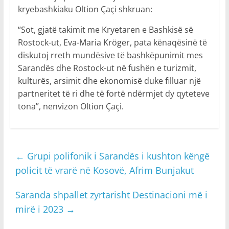
kryebashkiaku Oltion Çaçi shkruan:
“Sot, gjatë takimit me Kryetaren e Bashkisë së
Rostock-ut, Eva-Maria Kröger, pata kënaqësinë të
diskutoj rreth mundësive të bashkëpunimit mes
Sarandës dhe Rostock-ut në fushën e turizmit,
kulturës, arsimit dhe ekonomisë duke filluar një
partneritet të ri dhe të fortë ndërmjet dy qyteteve
tona”, nenvizon Oltion Çaçi.
←
Grupi polifonik i Sarandës i kushton këngë
policit të vrarë në Kosovë, Afrim Bunjakut
Saranda shpallet zyrtarisht Destinacioni më i
mirë i 2023
→