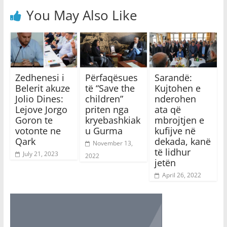
You May Also Like
Zedhenesi i
Përfaqësues
Sarandë:
Belerit akuze
të “Save the
Kujtohen e
Jolio Dines:
children”
nderohen
Lejove Jorgo
priten nga
ata që
Goron te
kryebashkiak
mbrojtjen e
votonte ne
u Gurma
kufijve në
Qark
dekada, kanë
November 13,
të lidhur
July 21, 2023
2022
jetën
April 26, 2022