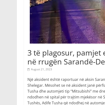
3 të plagosur, pamjet
në rrugën Sarandë-De
August 21, 2023
Një aksident është raportuar në aksin Saran
Shelegar. Mësohet se në aksident janë përfs
Tusha dhe automjeti tip “Mitsubishi” me drej
ndodhen në spital për trajtim mjekësor në 
Tushës, Adife Tusha që ndodhej në automjet,