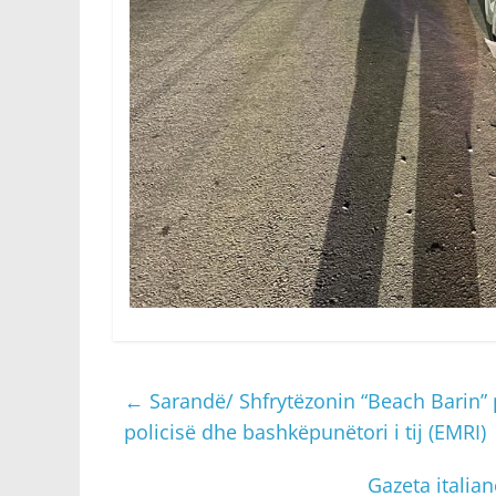
←
Sarandë/ Shfrytëzonin “Beach Barin” 
policisë dhe bashkëpunëtori i tij (EMRI)
Gazeta italia