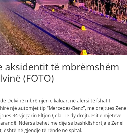
 e aksidentit të mbrëmshëm
lvinë (FOTO)
dë-Delvinë mbrëmjen e kaluar, në afërsi të fshatit
hirë një automjet tip “Mercedez-Benz”, me drejtues Zenel
tues 34-vjeçarin Eltjon Çela. Të dy drejtuesit e mjeteve
Sarandë. Ndërsa bëhet me dije se bashkëshortja e Zenel
 është në gjendje të rëndë në spital.