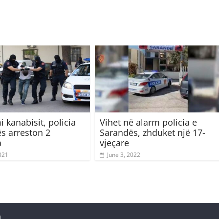
i kanabisit, policia
Vihet në alarm policia e
s arreston 2
Sarandës, zhduket një 17-
a
vjeçare
021
June 3, 2022
d.