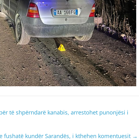
për të shpërndarë kanabis, arrestohet punonjësi i
ne fushatë kundër Sarandës, i kthehen komentuesit
→