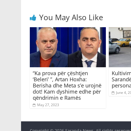
You May Also Like
“Ka prova për çështjen
Kultivim
‘Beleri’ ”, Artan Hoxha:
Sarandë
Berisha dhe Meta s’e urojnë
person
dot! Kam dyshime edhe për
June 4, 2
qëndrimin e Ramës
May 27, 2023
Copyright © 2026
Saranda News
. All rights reserve