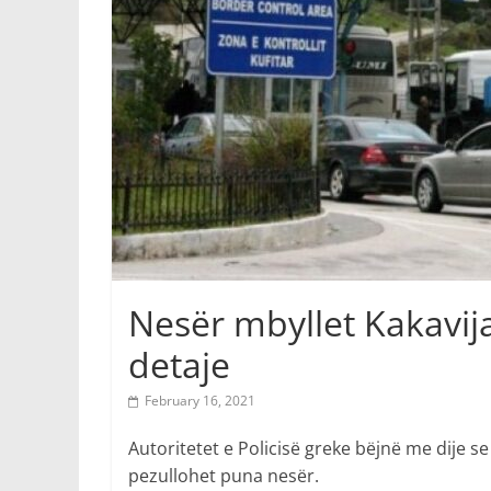
Nesër mbyllet Kakavija
detaje
February 16, 2021
Autoritetet e Policisë greke bëjnë me dije se
pezullohet puna nesër.