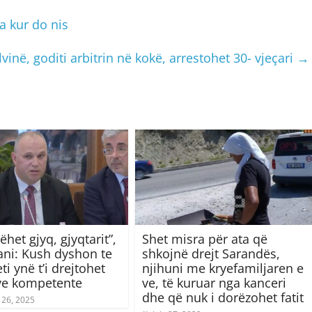
ja kur do nis
vinë, goditi arbitrin në kokë, arrestohet 30- vjeçari
→
ëhet gjyq, gjyqtarit”,
Shet misra për ata që
ani: Kush dyshon te
shkojnë drejt Sarandës,
eti ynë t’i drejtohet
njihuni me kryefamiljaren e
ve kompetente
ve, të kuruar nga kanceri
dhe që nuk i dorëzohet fatit
 26, 2025