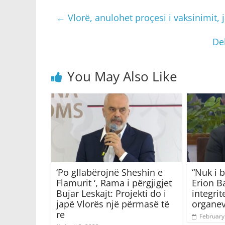
←
Vlorë, anulohet proçesi i vaksinimit, 
Del
You May Also Like
‘Po gllabërojnë Sheshin e
“Nuk i b
Flamurit ‘, Rama i përgjigjet
Erion B
Bujar Leskajt: Projekti do i
integrit
japë Vlorës një përmasë të
organe
re
February