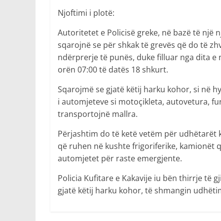
Njoftimi i plotë:
Autoritetet e Policisë greke, në bazë të një n
sqarojnë se për shkak të grevës që do të zhv
ndërprerje të punës, duke filluar nga dita e
orën 07:00 të datës 18 shkurt.
Sqarojmë se gjatë këtij harku kohor, si në h
i automjeteve si motoçikleta, autovetura, 
transportojnë mallra.
Përjashtim do të ketë vetëm për udhëtarët
që ruhen në kushte frigoriferike, kamionët 
automjetet për raste emergjente.
Policia Kufitare e Kakavije iu bën thirrje të
gjatë këtij harku kohor, të shmangin udhëtim