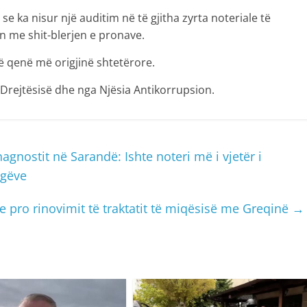
e ka nisur një auditim në të gjitha zyrta noteriale të
en me shit-blerjen e pronave.
në qenë më origjinë shtetërore.
 Drejtësisë dhe nga Njësia Antikorrupsion.
agnostit në Sarandë: Ishte noteri më i vjetër i
egëve
 pro rinovimit të traktatit të miqësisë me Greqinë
→