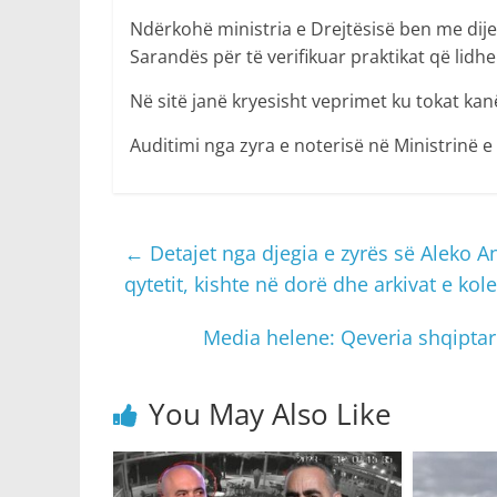
Ndërkohë ministria e Drejtësisë ben me dije s
Sarandës për të verifikuar praktikat që lidh
Në sitë janë kryesisht veprimet ku tokat ka
Auditimi nga zyra e noterisë në Ministrinë e
←
Detajet nga djegia e zyrës së Aleko An
qytetit, kishte në dorë dhe arkivat e kol
Media helene: Qeveria shqiptare
You May Also Like