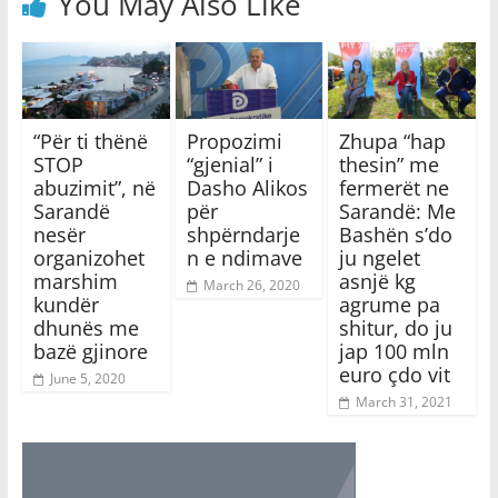
You May Also Like
“Për ti thënë
Propozimi
Zhupa “hap
STOP
“gjenial” i
thesin” me
abuzimit”, në
Dasho Alikos
fermerët ne
Sarandë
për
Sarandë: Me
nesër
shpërndarje
Bashën s’do
organizohet
n e ndimave
ju ngelet
marshim
asnjë kg
March 26, 2020
kundër
agrume pa
dhunës me
shitur, do ju
bazë gjinore
jap 100 mln
euro çdo vit
June 5, 2020
March 31, 2021