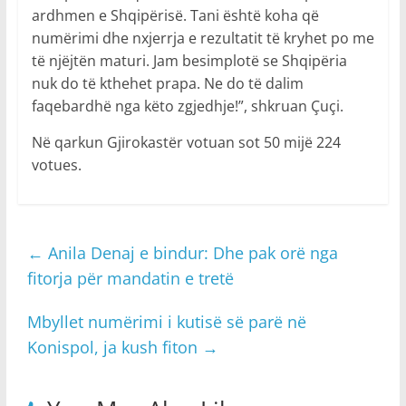
ardhmen e Shqipërisë. Tani është koha që
numërimi dhe nxjerrja e rezultatit të kryhet po me
të njëjtën maturi. Jam besimplotë se Shqipëria
nuk do të kthehet prapa. Ne do të dalim
faqebardhë nga këto zgjedhje!”, shkruan Çuçi.
Në qarkun Gjirokastër votuan sot 50 mijë 224
votues.
←
Anila Denaj e bindur: Dhe pak orë nga
fitorja për mandatin e tretë
Mbyllet numërimi i kutisë së parë në
Konispol, ja kush fiton
→