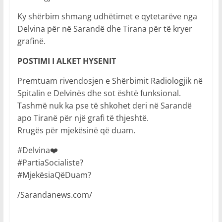
Ky shërbim shmang udhëtimet e qytetarëve nga
Delvina për në Sarandë dhe Tirana për të kryer
grafinë.
POSTIMI I ALKET HYSENIT
Premtuam rivendosjen e Shërbimit Radiologjik në
Spitalin e Delvinës dhe sot është funksional.
Tashmë nuk ka pse të shkohet deri në Sarandë
apo Tiranë për një grafi të thjeshtë.
Rrugës për mjekësinë që duam.
#Delvina❤️
#PartiaSocialiste?
#MjekësiaQëDuam?
/Sarandanews.com/