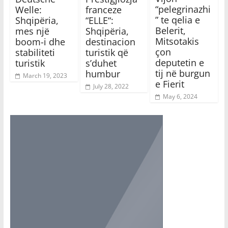
“pelegrinazhi
Welle:
franceze
” te qelia e
Shqipëria,
“ELLE“:
Belerit,
mes një
Shqipëria,
Mitsotakis
boom-i dhe
destinacion
çon
stabiliteti
turistik që
deputetin e
turistik
s’duhet
tij në burgun
humbur
March 19, 2023
e Fierit
July 28, 2022
May 6, 2024