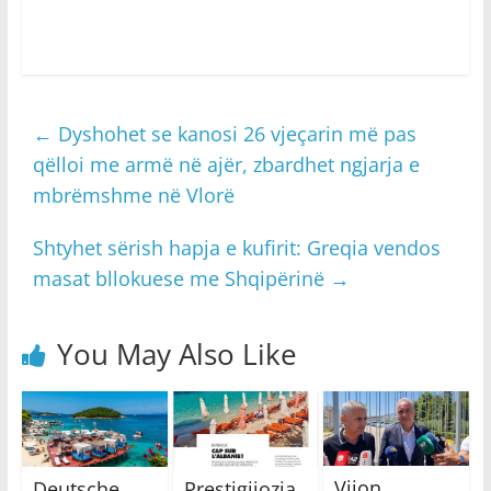
←
Dyshohet se kanosi 26 vjeçarin më pas
qëlloi me armë në ajër, zbardhet ngjarja e
mbrëmshme në Vlorë
Shtyhet sërish hapja e kufirit: Greqia vendos
masat bllokuese me Shqipërinë
→
You May Also Like
Vijon
Deutsche
Prestigjiozja