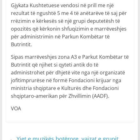
Gjykata Kushtetuese vendosi në prill me një
rezultat të ngushtë 5 me 4 të anëtarëve të saj për
rrëzimin e kërkesës së një grupi deputetësh të
opozitës që kërkonin shfuqizimin e marrëveshjes
për administrimin në Parkun Kombëtar të
Butrintit.
Sipas marrëveshjes zona A3 e Parkut Kombëtar të
Butrintit që njihet si qyteti antik do të
administrohet për dhjetë vite nga një organizatë
jofitimprurëse në formë Fondacioni krijuar nga
ministria shqiptare e Kulturës dhe Fondacioni
shqiptaro-amerikan për Zhvillimin (AADF).
VOA
←
Yjet e muzikës botërore, vajzat e grupit