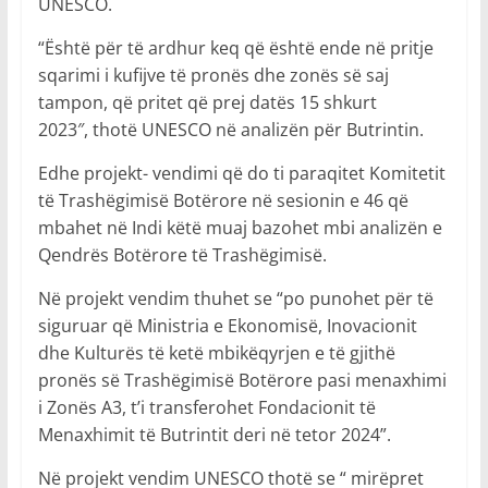
UNESCO.
“Është për të ardhur keq që është ende në pritje
sqarimi i kufijve të pronës dhe zonës së saj
tampon, që pritet që prej datës 15 shkurt
2023″, thotë UNESCO në analizën për Butrintin.
Edhe projekt- vendimi që do ti paraqitet Komitetit
të Trashëgimisë Botërore në sesionin e 46 që
mbahet në Indi këtë muaj bazohet mbi analizën e
Qendrës Botërore të Trashëgimisë.
Në projekt vendim thuhet se “po punohet për të
siguruar që Ministria e Ekonomisë, Inovacionit
dhe Kulturës të ketë mbikëqyrjen e të gjithë
pronës së Trashëgimisë Botërore pasi menaxhimi
i Zonës A3, t’i transferohet Fondacionit të
Menaxhimit të Butrintit deri në tetor 2024”.
Në projekt vendim UNESCO thotë se “ mirëpret