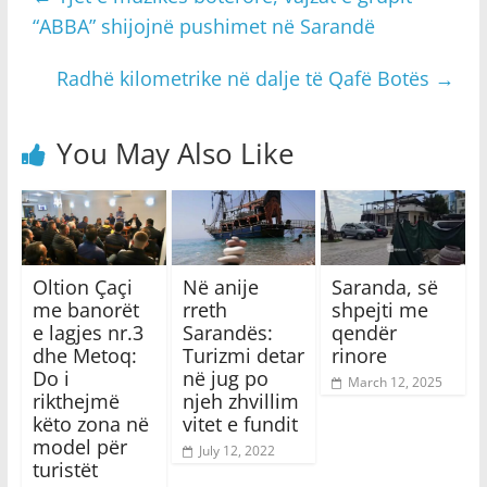
“ABBA” shijojnë pushimet në Sarandë
Radhë kilometrike në dalje të Qafë Botës
→
You May Also Like
Oltion Çaçi
Në anije
Saranda, së
me banorët
rreth
shpejti me
e lagjes nr.3
Sarandës:
qendër
dhe Metoq:
Turizmi detar
rinore
Do i
në jug po
March 12, 2025
rikthejmë
njeh zhvillim
këto zona në
vitet e fundit
model për
July 12, 2022
turistët