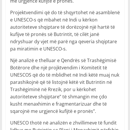
me urgjencë kufijtë e pronës.
Projektvendimi që do të shqyrtohet në asamblenë
e UNESCO-s që mbahet në Indi u kërkon
autoriteteve shqiptare të dorëzojnë një hartë të
kufijve të pronës së Butrintit, të cilët janë
ndryshuar dy vjet më parë nga qeveria shqiptare
pa miratimin e UNESCO-s.
Një analizë e thelluar e Qendrës së Trashëgimisë
Botërore dhe një projktvendim i Komitetit të
UNESCOS që do të mblidhet në Indi këtë muaj nuk
parashikojnë që të listojnë këtë vit Butrintin në
Trashëgiminë në Rrezik, por u kërkohet
autoriteteve shqiptare” të shmangin me çdo
kusht menaxhimin e fragmentarizuar dhe të
sqarojnë me urgjencë kufijtë e pronës”.
UNESCO thotë në analizën e zhvillimeve të fundit
lidhur me Butrintin se Plani i Menaxhimit përfshin