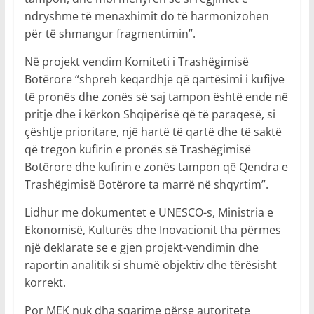
ndryshme të menaxhimit do të harmonizohen
për të shmangur fragmentimin”.
Në projekt vendim Komiteti i Trashëgimisë
Botërore “shpreh keqardhje që qartësimi i kufijve
të pronës dhe zonës së saj tampon është ende në
pritje dhe i kërkon Shqipërisë që të paraqesë, si
çështje prioritare, një hartë të qartë dhe të saktë
që tregon kufirin e pronës së Trashëgimisë
Botërore dhe kufirin e zonës tampon që Qendra e
Trashëgimisë Botërore ta marrë në shqyrtim”.
Lidhur me dokumentet e UNESCO-s, Ministria e
Ekonomisë, Kulturës dhe Inovacionit tha përmes
një deklarate se e gjen projekt-vendimin dhe
raportin analitik si shumë objektiv dhe tërësisht
korrekt.
Por MEK nuk dha sqarime përse autoritete