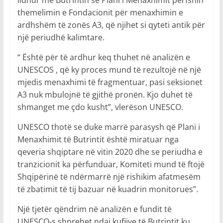
themelimin e Fondacionit për menaxhimin e
ardhshëm të zonës A3, që njihet si qyteti antik për
një periudhë kalimtare.
“ Është për të ardhur keq thuhet në analizën e
UNESCOS , që ky proces mund të rezultojë në një
mjedis menaxhimi të fragmentuar, pasi seksionet
A3 nuk mbulojnë të gjithë pronën. Kjo duhet të
shmanget me çdo kusht”, vlerëson UNESCO.
UNESCO thotë se duke marrë parasysh që Plani i
Menaxhimit të Butrintit është miratuar nga
qeveria shqiptare në vitin 2020 dhe se periudha e
tranzicionit ka përfunduar, Komiteti mund të ftojë
Shqipërinë të ndërmarrë një rishikim afatmesëm
të zbatimit të tij bazuar në kuadrin monitorues”.
Një tjetër qëndrim në analizën e fundit të
UNESCO-s shprehet ndaj kufijve të Butrintit ku