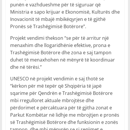
punën e vazhdueshme për të siguruar që
Ministria e sapo krijuar e Ekonomisë, Kulturës dhe
Inovacionit të mbajë mbikëqyrjen e të gjithë
Pronës së Trashëgimisë Botërore”.
Projekt vendimi thekson “se për të arritur një
menaxhim dhe llogaridhënie efektive, prona e
Trashëgimisë Botërore dhe zona e saj tampon
duhet të menaxhohen në mënyrë të koordinuar
dhe në tërësi.”
UNESCO në projekt vendimin e saj thotë se
“kërkon për më tepër që Shqipëria të japë
sqarime për Qendrën e Trashëgimisë Botërore
mbi rregulloret aktuale mbrojtëse dhe
përdorimet e përcaktuara për të gjitha zonat e
Parkut Kombëtar në lidhje me mbrojtjen e pronës
së Trashëgimisë Botërore dhe funksionin e zonës
tampon, dhe mbi mënyrën se si regjimet e