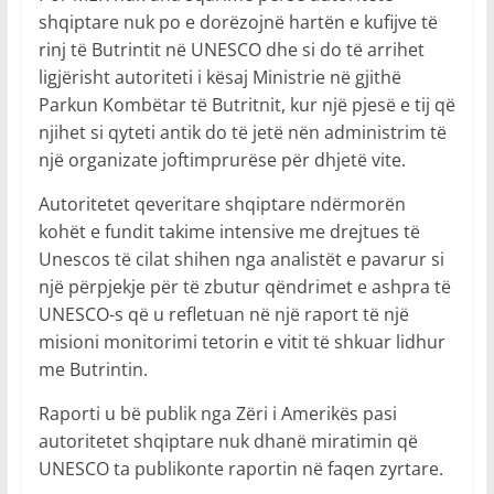
shqiptare nuk po e dorëzojnë hartën e kufijve të
rinj të Butrintit në UNESCO dhe si do të arrihet
ligjërisht autoriteti i kësaj Ministrie në gjithë
Parkun Kombëtar të Butritnit, kur një pjesë e tij që
njihet si qyteti antik do të jetë nën administrim të
një organizate joftimprurëse për dhjetë vite.
Autoritetet qeveritare shqiptare ndërmorën
kohët e fundit takime intensive me drejtues të
Unescos të cilat shihen nga analistët e pavarur si
një përpjekje për të zbutur qëndrimet e ashpra të
UNESCO-s që u refletuan në një raport të një
misioni monitorimi tetorin e vitit të shkuar lidhur
me Butrintin.
Raporti u bë publik nga Zëri i Amerikës pasi
autoritetet shqiptare nuk dhanë miratimin që
UNESCO ta publikonte raportin në faqen zyrtare.