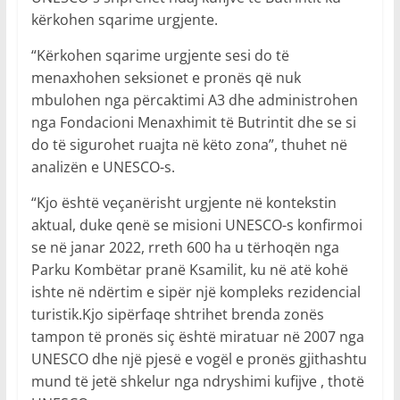
kërkohen sqarime urgjente.
“Kërkohen sqarime urgjente sesi do të
menaxhohen seksionet e pronës që nuk
mbulohen nga përcaktimi A3 dhe administrohen
nga Fondacioni Menaxhimit të Butrintit dhe se si
do të sigurohet ruajta në këto zona”, thuhet në
analizën e UNESCO-s.
“Kjo është veçanërisht urgjente në kontekstin
aktual, duke qenë se misioni UNESCO-s konfirmoi
se në janar 2022, rreth 600 ha u tërhoqën nga
Parku Kombëtar pranë Ksamilit, ku në atë kohë
ishte në ndërtim e sipër një kompleks rezidencial
turistik.Kjo sipërfaqe shtrihet brenda zonës
tampon të pronës siç është miratuar në 2007 nga
UNESCO dhe një pjesë e vogël e pronës gjithashtu
mund të jetë shkelur nga ndryshimi kufijve , thotë