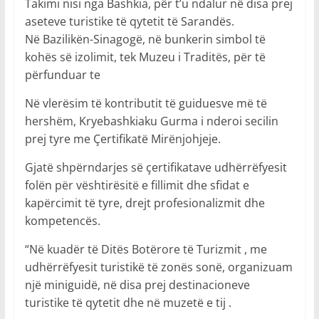
Takimi nisi nga Bashkia, për t’u ndalur në disa prej
aseteve turistike të qytetit të Sarandës.
Në Bazilikën-Sinagogë, në bunkerin simbol të
kohës së izolimit, tek Muzeu i Traditës, për të
përfunduar te
Në vlerësim të kontributit të guiduesve më të
hershëm, Kryebashkiaku Gurma i nderoi secilin
prej tyre me Çertifikatë Mirënjohjeje.
Gjatë shpërndarjes së çertifikatave udhërrëfyesit
folën për vështirësitë e fillimit dhe sfidat e
kapërcimit të tyre, drejt profesionalizmit dhe
kompetencës.
“Në kuadër të Ditës Botërore të Turizmit , me
udhërrëfyesit turistikë të zonës sonë, organizuam
një miniguidë, në disa prej destinacioneve
turistike të qytetit dhe në muzetë e tij .