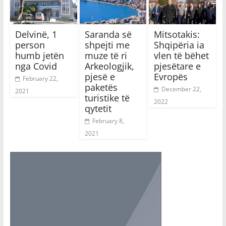
Delvinë, 1
Saranda së
Mitsotakis:
person
shpejti me
Shqipëria ia
humb jetën
muze të ri
vlen të bëhet
nga Covid
Arkeologjik,
pjesëtare e
pjesë e
Evropës
February 22,
paketës
December 22,
2021
turistike të
2022
qytetit
February 8,
2021