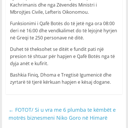
Kachrimanis dhe nga Zëvendës Ministri i
Mbrojtjes Civile, Lefteris Oikonomou.
Funksionimi i Qafë Botës do të jetë nga ora 08:00
deri në 16:00 dhe vendkalimet do të lejojnë hyrjen
në Greqi te 250 personave në ditë.
Duhet të theksohet se ditët e fundit pati një
presion të shtuar për hapjen e Qafë Botës nga të
dyja anët e kufirit.
Bashkia Finiq, Dhoma e Tregtisë Igumenicë dhe
zyrtarë të tjerë kërkuan hapjen e kësaj dogane.
←
FOTOT/ Si u vra me 6 plumba te këmbët e
motrës biznesmeni Niko Goro në Himarë