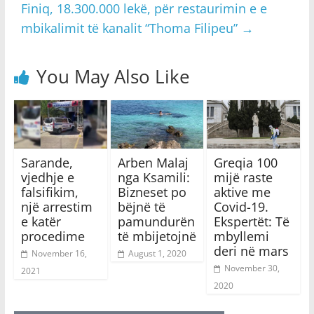
Finiq, 18.300.000 lekë, për restaurimin e e
mbikalimit të kanalit “Thoma Filipeu”
→
You May Also Like
Sarande,
Arben Malaj
Greqia 100
vjedhje e
nga Ksamili:
mijë raste
falsifikim,
Bizneset po
aktive me
një arrestim
bëjnë të
Covid-19.
e katër
pamundurën
Ekspertët: Të
procedime
të mbijetojnë
mbyllemi
deri në mars
November 16,
August 1, 2020
November 30,
2021
2020