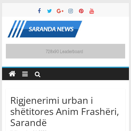
Skip
to
content
Saranda
News
Lajmet
dhe
Informacionet
më
të
Rigjenerimi urban i
Fundit
shëtitores Anim Frashëri,
Sarandë