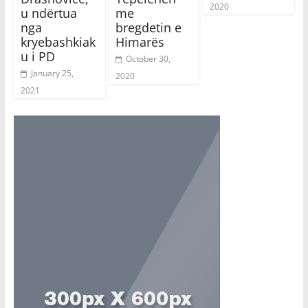
2020
u ndërtua
me
nga
bregdetin e
kryebashkiak
Himarës
u i PD
October 30,
January 25,
2020
2021