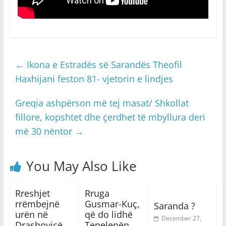
←
Ikona e Estradës së Sarandës Theofil
Haxhijani feston 81- vjetorin e lindjes
Greqia ashpërson më tej masat/ Shkollat ​​
fillore, kopshtet dhe çerdhet të mbyllura deri
më 30 nëntor
→
You May Also Like
Rreshjet
Rruga
rrëmbejnë
Gusmar-Kuç,
Saranda ?
urën në
që do lidhë
December 27,
Drashovicë,
Tepelenën