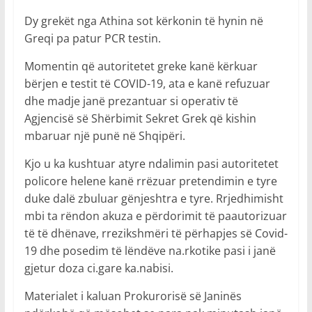
Dy grekët nga Athina sot kërkonin të hynin në
Greqi pa patur PCR testin.
Momentin që autoritetet greke kanë kërkuar
bërjen e testit të COVID-19, ata e kanë refuzuar
dhe madje janë prezantuar si operativ të
Agjencisë së Shërbimit Sekret Grek që kishin
mbaruar një punë në Shqipëri.
Kjo u ka kushtuar atyre ndalimin pasi autoritetet
policore helene kanë rrëzuar pretendimin e tyre
duke dalë zbuluar gënjeshtra e tyre. Rrjedhimisht
mbi ta rëndon akuza e përdorimit të paautorizuar
të të dhënave, rrezikshmëri të përhapjes së Covid-
19 dhe posedim të lëndëve na.rkotike pasi i janë
gjetur doza ci.gare ka.nabisi.
Materialet i kaluan Prokurorisë së Janinës