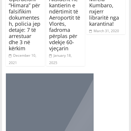
“Himara” për
kantierin e
Kumbaro,
falsifikim
ndërtimit të
nxjerr
dokumentes
Aeroportit të
libraritë nga
h, policia jep
Vlorës,
karantina!
detaje: 7 të
fadroma
March 31, 2020
arrestuar
përplas për
dhe 3 në
vdekje 60-
kërkim
vjeçarin
December 10,
January 18,
2021
2025