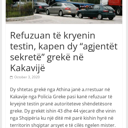
Refuzuan të kryenin
testin, kapen dy “agjentët
sekretë” grekë në
Kakavijë
October 3, 2020
Dy shtetas grekë nga Athina janë a.rrestuar në
Kakavije nga Policia Greke pasi kanë refuzuar të
kryejnë testin pranë autoriteteve shëndetësore
greke. Dy grekët ishin 43 dhe 44 vjecarë dhe vinin
nga Shqipëria ku një ditë më parë kishin hyrë në
territorin shqiptar arsyet e të cilës ngelen mister.