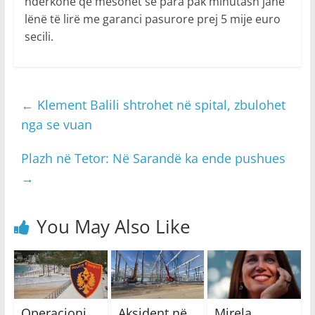
ndërkohë që mësohet se para pak minutash janë
lënë të lirë me garanci pasurore prej 5 mije euro
secili.
←
Klement Balili shtrohet në spital, zbulohet
nga se vuan
Plazh në Tetor: Në Sarandë ka ende pushues
→
You May Also Like
Operacioni
Aksident në
Mirela